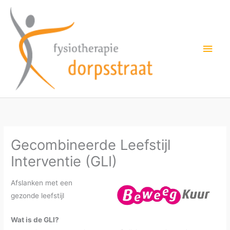
Ga
naar
de
Hoo
inhoud
Gecombineerde Leefstijl
Interventie (GLI)
Afslanken met een
gezonde leefstijl
Wat is de GLI?