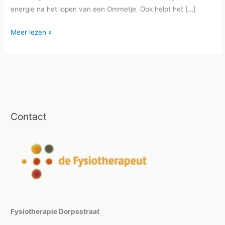
energie na het lopen van een Ommetje. Ook helpt het […]
Alternatief
Meer lezen »
voor
de
wandelgroep;
een
ommetje
met
Contact
de
app
Fysiotherapie Dorpsstraat