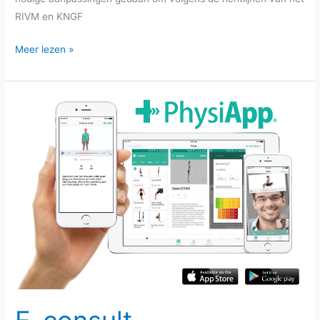
RIVM en KNGF
We
Meer lezen »
zijn
weer
open!!!