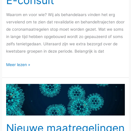
E-consult
Waarom en voor wie? Wij als behandelaars vinden het erg
vervelend om te zien dat revalidatie en behandeltrajecten door
de coronamaatregelen stop moet worden gezet. Wat we soms
in lange tijd hebben opgebouwd wordt zo gepauzeerd of soms
zelfs tenietgedaan. Uiteraard zijn we extra bezorgd over de
kwetsbare groepen in deze periode. Belangrijk is dat
E-
Meer lezen »
consult
Nieuwe maatregelingen