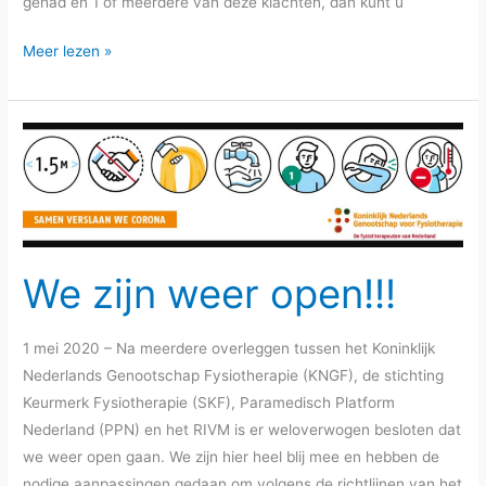
gehad en 1 of meerdere van deze klachten, dan kunt u
Certificaat
Meer lezen »
revalidatie
Corona
patiënten
We zijn weer open!!!
1 mei 2020 – Na meerdere overleggen tussen het Koninklijk
Nederlands Genootschap Fysiotherapie (KNGF), de stichting
Keurmerk Fysiotherapie (SKF), Paramedisch Platform
Nederland (PPN) en het RIVM is er weloverwogen besloten dat
we weer open gaan. We zijn hier heel blij mee en hebben de
nodige aanpassingen gedaan om volgens de richtlijnen van het