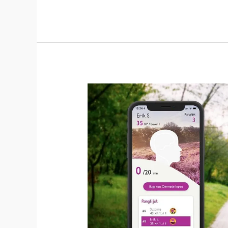
voor
actief
wandelen!