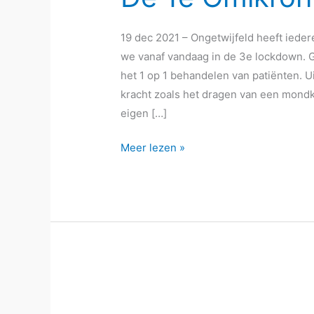
19 dec 2021 – Ongetwijfeld heeft iede
we vanaf vandaag in de 3e lockdown. G
het 1 op 1 behandelen van patiënten. 
kracht zoals het dragen van een mon
eigen […]
De
Meer lezen »
1e
Omikron
Lockdown