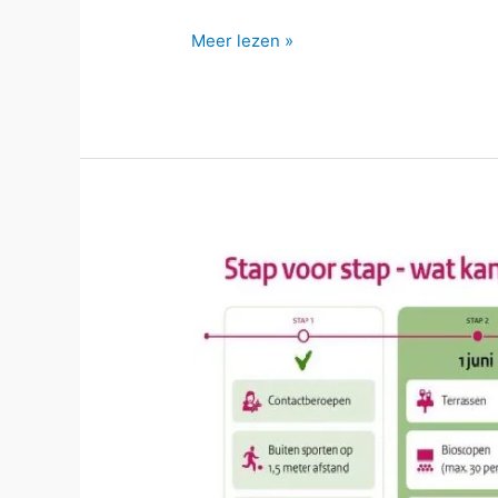
Meer
Meer lezen »
bewegen
voor
ouderen
gaat
weer
starten!