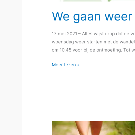
We gaan weer
17 mei 2021 – Alles wijst erop dat de 
woensdag weer starten met de wandelgr
om 10.45 voor bij de ontmoeting. Tot 
We
Meer lezen »
gaan
weer
wandelen!