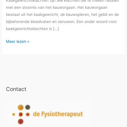
Kaakgewrichtsklachten zijn alle klachten die te maken hebben
met een stoornis van het kauworgaan. Het kauworgaan
bestaat uit het kaakgewricht, de kauwspieren, het gebit en de
bijbehorende bloedvaten en zenuwen. Een ander woord voor
kaakgewrichtsklachten is […]
Dry
Meer lezen »
needling
Kaak
en
Nekspieren
Contact